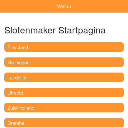
Menu +
Slotenmaker Startpagina
Flevoland
Groningen
Landelijk
Utrecht
Zuid-Holland
Drenthe